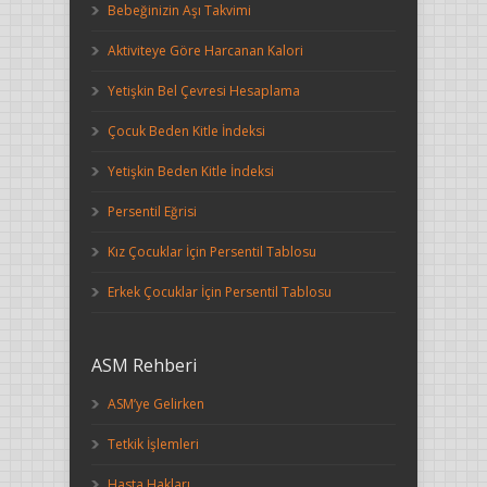
Bebeğinizin Aşı Takvimi
Aktiviteye Göre Harcanan Kalori
Yetişkin Bel Çevresi Hesaplama
Çocuk Beden Kitle İndeksi
Yetişkin Beden Kitle İndeksi
Persentil Eğrisi
Kız Çocuklar İçin Persentil Tablosu
Erkek Çocuklar İçin Persentil Tablosu
ASM Rehberi
ASM’ye Gelirken
Tetkik İşlemleri
Hasta Hakları