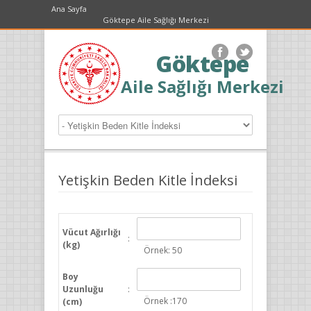
Ana Sayfa
Göktepe Aile Sağlığı Merkezi
Göktepe
Aile Sağlığı Merkezi
Yetişkin Beden Kitle İndeksi
Vücut Ağırlığı
:
(kg)
Örnek: 50
Boy
Uzunluğu
:
Örnek :170
(cm)