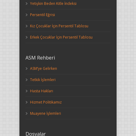
Yetişkin Beden Kitle İndeksi
Persentil Eğrisi
Kız Çocuklar İçin Persentil Tablosu
Erkek Çocuklar İçin Persentil Tablosu
ASM Rehberi
ASM’ye Gelirken
Tetkik İşlemleri
Hasta Hakları
Hizmet Politikamız
Muayene İşlemleri
Dosyalar