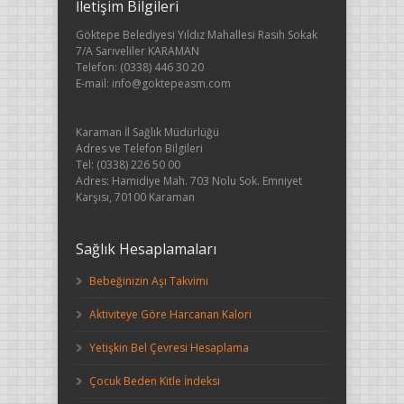
İletişim Bilgileri
Göktepe Belediyesi Yıldız Mahallesi Rasıh Sokak
7/A Sarıveliler KARAMAN
Telefon: (0338) 446 30 20
E-mail: info@goktepeasm.com
Karaman İl Sağlık Müdürlüğü
Adres ve Telefon Bilgileri
Tel: (0338) 226 50 00
Adres: Hamidiye Mah. 703 Nolu Sok. Emniyet
Karşısı, 70100 Karaman
Sağlık Hesaplamaları
Bebeğinizin Aşı Takvimi
Aktiviteye Göre Harcanan Kalori
Yetişkin Bel Çevresi Hesaplama
Çocuk Beden Kitle İndeksi