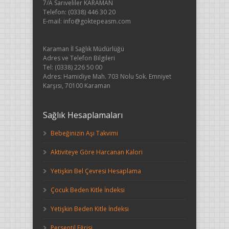
7/A Sarıveliler KARAMAN
Telefon: (0338) 446 30 20
E-mail: info@goktepeasm.com
Karaman İl Sağlık Müdürlüğü
Adres ve Telefon Bilgileri
Tel: (0338) 226 50 00
Adres: Hamidiye Mah. 703 Nolu Sok. Emniyet
Karşısı, 70100 Karaman
Sağlık Hesaplamaları
Bebeğinizin Aşı Takvimi
Aktiviteye Göre Harcanan Kalori
Yetişkin Bel Çevresi Hesaplama
Çocuk Beden Kitle İndeksi
Yetişkin Beden Kitle İndeksi
Persentil Eğrisi