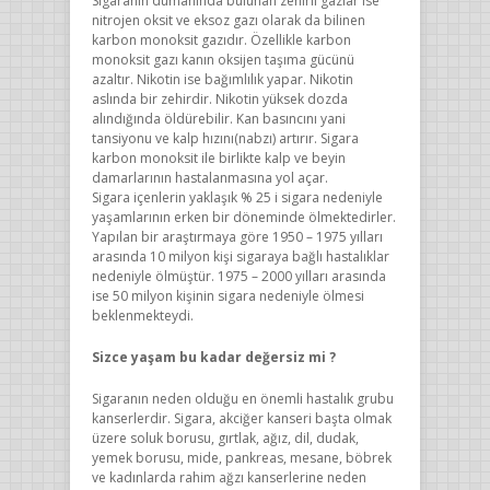
Sigaranın dumanında bulunan zehirli gazlar ise
nitrojen oksit ve eksoz gazı olarak da bilinen
karbon monoksit gazıdır. Özellikle karbon
monoksit gazı kanın oksijen taşıma gücünü
azaltır. Nikotin ise bağımlılık yapar. Nikotin
aslında bir zehirdir. Nikotin yüksek dozda
alındığında öldürebilir. Kan basıncını yani
tansiyonu ve kalp hızını(nabzı) artırır. Sigara
karbon monoksit ile birlikte kalp ve beyin
damarlarının hastalanmasına yol açar.
Sigara içenlerin yaklaşık % 25 i sigara nedeniyle
yaşamlarının erken bir döneminde ölmektedirler.
Yapılan bir araştırmaya göre 1950 – 1975 yılları
arasında 10 milyon kişi sigaraya bağlı hastalıklar
nedeniyle ölmüştür. 1975 – 2000 yılları arasında
ise 50 milyon kişinin sigara nedeniyle ölmesi
beklenmekteydi.
Sizce yaşam bu kadar değersiz mi ?
Sigaranın neden olduğu en önemli hastalık grubu
kanserlerdir. Sigara, akciğer kanseri başta olmak
üzere soluk borusu, gırtlak, ağız, dil, dudak,
yemek borusu, mide, pankreas, mesane, böbrek
ve kadınlarda rahim ağzı kanserlerine neden