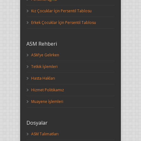
Kız Çocuklar İçin Persentil Tablosu
Erkek Çocuklar İçin Persentil Tablosu
ASM Rehberi
ASM’ye Gelirken
Tetkik İşlemleri
Hasta Hakları
Hizmet Politikamız
Muayene İşlemleri
Dosyalar
ASM Talimatları