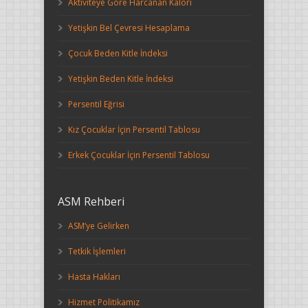
Aktiviteye Göre Harcanan Kalori
Yetişkin Bel Çevresi Hesaplama
Çocuk Beden Kitle İndeksi
Yetişkin Beden Kitle İndeksi
Persentil Eğrisi
Kız Çocuklar İçin Persentil Tablosu
Erkek Çocuklar İçin Persentil Tablosu
ASM Rehberi
ASM’ye Gelirken
Tetkik İşlemleri
Hasta Hakları
Hizmet Politikamız