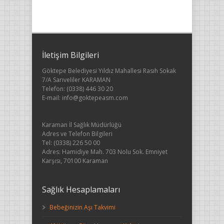
İletişim Bilgileri
Göktepe Belediyesi Yıldız Mahallesi Rasıh Sokak
7/A Sarıveliler KARAMAN
Telefon: (0338) 446 30 20
E-mail: info@goktepeasm.com
Karaman İl Sağlık Müdürlüğü
Adres ve Telefon Bilgileri
Tel: (0338) 226 50 00
Adres: Hamidiye Mah. 703 Nolu Sok. Emniyet
Karşısı, 70100 Karaman
Sağlık Hesaplamaları
Bebeğinizin Aşı Takvimi