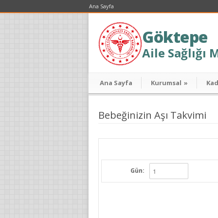
Ana Sayfa
Göktepe
Aile Sağlığı 
Ana Sayfa
Kurumsal
»
Ka
Bebeğinizin Aşı Takvimi
Gün: