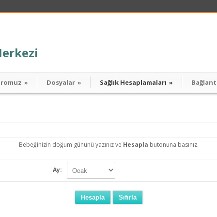
Merkezi
dromuz
»
Dosyalar
»
Sağlık Hesaplamaları
»
Bağlant
Bebeğinizin doğum gününü yazınız ve
Hesapla
butonuna basınız.
Ay: