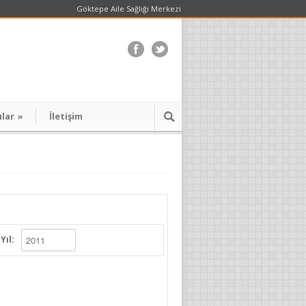
Göktepe Aile Sağlığı Merkezi
ılar
»
İletişim
Yıl: