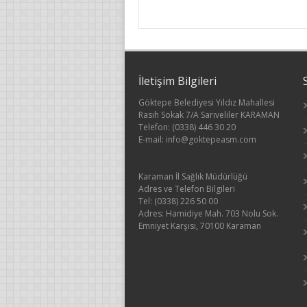
İletişim Bilgileri
Göktepe Belediyesi Yıldız Mahallesi
Rasıh Sokak 7/A Sarıveliler KARAMAN
Telefon: (0338) 446 30 20
E-mail: info@goktepeasm.com
Karaman İl Sağlık Müdürlüğü
Adres ve Telefon Bilgileri
Tel: (0338) 226 50 00
Adres: Hamidiye Mah. 703 Nolu Sok.
Emniyet Karşısı, 70100 Karaman