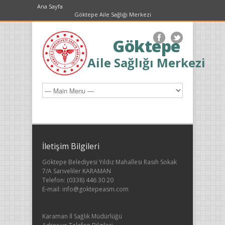
Ana Sayfa
Göktepe Aile Sağlığı Merkezi
Göktepe
Aile Sağlığı Merkezi
İletişim Bilgileri
Göktepe Belediyesi Yıldız Mahallesi Rasıh Sokak
7/A Sarıveliler KARAMAN
Telefon: (0338) 446 30 20
E-mail: info@goktepeasm.com
Karaman İl Sağlık Müdürlüğü