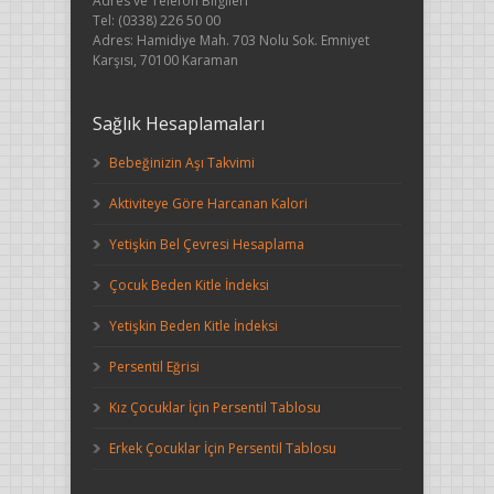
Adres ve Telefon Bilgileri
Tel: (0338) 226 50 00
Adres: Hamidiye Mah. 703 Nolu Sok. Emniyet
Karşısı, 70100 Karaman
Sağlık Hesaplamaları
Bebeğinizin Aşı Takvimi
Aktiviteye Göre Harcanan Kalori
Yetişkin Bel Çevresi Hesaplama
Çocuk Beden Kitle İndeksi
Yetişkin Beden Kitle İndeksi
Persentil Eğrisi
Kız Çocuklar İçin Persentil Tablosu
Erkek Çocuklar İçin Persentil Tablosu