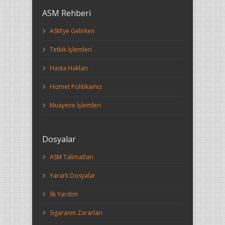
ASM Rehberi
ASM’ye Gelirken
Tetkik İşlemleri
Hasta Hakları
Hizmet Politikamız
Muayene İşlemleri
Dosyalar
ASM Talimatları
Yararlı Dosyalar
İlk Yardım
Sigaranın Zararları